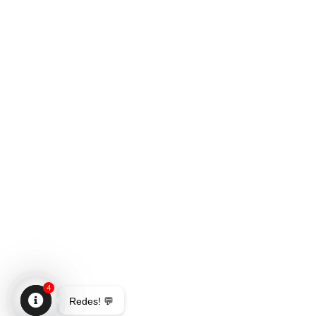
4
Redes! 💬