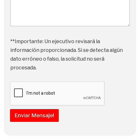
E
m
**Importante: Un ejecutivo revisará la
p
información proporcionada. Si se detecta algún
r
e
dato erróneo o falso, la solicitud no será
s
procesada.
a
d
e
P
l
a
n
Enviar Mensaje!