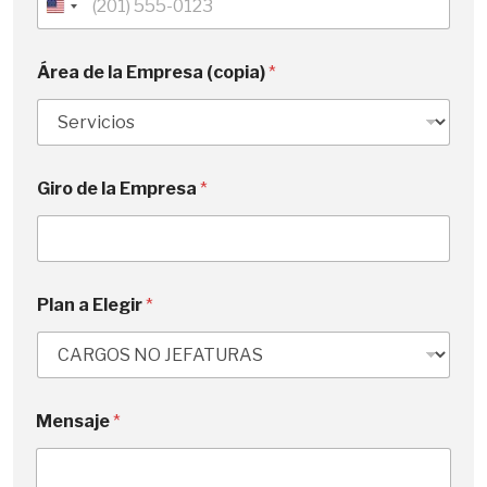
U
n
i
Área de la Empresa (copia)
*
t
e
d
S
Giro de la Empresa
*
t
a
t
e
s
Plan a Elegir
*
+
1
Mensaje
*