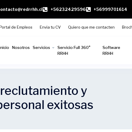
contacto@redrrhh.cl
+56232429596
+56999701614
Portal de Empleos
Envia tu CV
Quiero que me contacten
Broc
Inicio
Nosotros
Servicios
Servicio Full 360°
Software
RRHH
RRHH
 reclutamiento y
personal exitosas