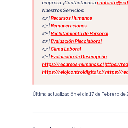
empresa. ¡Contáctanos a
contacto@redr
Nuestros Servicios:
👉 |
Recursos Humanos
👉 |
Remuneraciones
👉 |
Reclutamiento de Personal
👉 |
Evaluación Piscolaboral
👉 |
Clima Laboral
👉 |
Evaluación de Desempeño
https://recursos-humanos.cl
https://re
https://relojcontroldigital.cl/
https://r
Última actualización el dia 17 de Febrero de