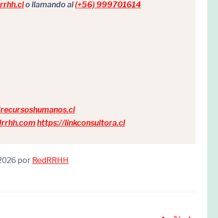
rhh.cl
o llamando al
(+56) 999701614
drecursoshumanos.cl
edrrhh.com
https://linkconsultora.cl
 2026 por
RedRRHH