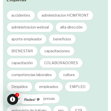
accidentes
administracion HCMFRONT
administracion websal
alta dirección
aporte empleador
beneficios
BIENESTAR
capacitaciones
capacitación
COLABORADORES
competencias laborales
cultura
Despidos
empleados
EMPLEO
4
empresa
empresas
Redes! 💬
Open
entrevista de trabajo
erp
F29