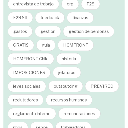
entrevista de trabajo
erp
F29
F29 SII
feedback
finanzas
gastos
gestion
gestión de personas
GRATIS
guia
HCMFRONT
HCMFRONT Chile
historia
IMPOSICIONES
jefaturas
leyes sociales
outsoutcing
PREVIRED
reclutadores
recursos humanos
reglamento interno
remuneraciones
rihos
sence
trabajadores