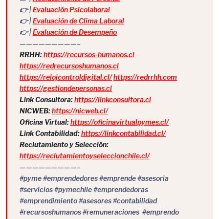
👉 |
Evaluación Psicolaboral
👉 |
Evaluación de Clima Laboral
👉 |
Evaluación de Desempeño
—————————–
RRHH:
https://recursos-humanos.cl
https://redrecursoshumanos.cl
https://relojcontroldigital.cl/
https://redrrhh.com
https://gestiondepersonas.cl
Link Consultora:
https://linkconsultora.cl
NICWEB:
https://nicweb.cl/
Oficina Virtual:
https://oficinavirtualpymes.cl/
Link Contabilidad:
https://linkcontabilidad.cl/
Reclutamiento y Selección:
https://reclutamientoyseleccionchile.cl/
—————————–
#pyme #emprendedores #emprende #asesoria
#servicios #pymechile #emprendedoras
#emprendimiento #asesores #contabilidad
#recursoshumanos #remuneraciones #emprendo