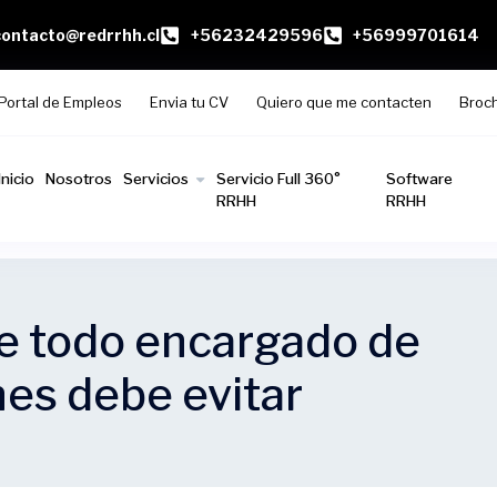
contacto@redrrhh.cl
+56232429596
+56999701614
Portal de Empleos
Envia tu CV
Quiero que me contacten
Broc
Inicio
Nosotros
Servicios
Servicio Full 360°
Software
RRHH
RRHH
ue todo encargado de
es debe evitar